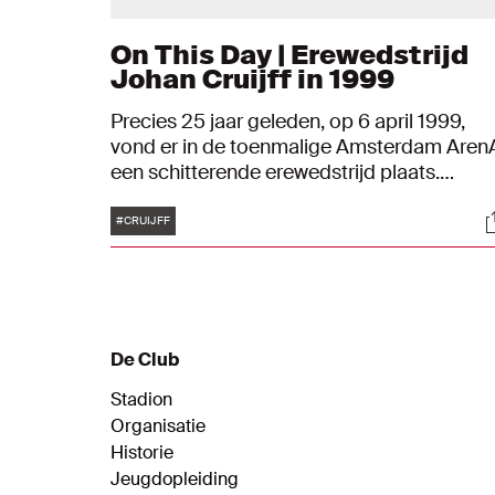
On This Day | Erewedstrijd
Johan Cruijff in 1999
Precies 25 jaar geleden, op 6 april 1999,
vond er in de toenmalige Amsterdam Aren
een schitterende erewedstrijd plaats.
Ajacieden die ooit deel uitmaakten van een
Tags
S
elftal dat in een Europese finale speelde
#CRUIJFF
kwamen samen op initiatief van Johan
Cruijff.
De Club
Stadion
Organisatie
Historie
Jeugdopleiding