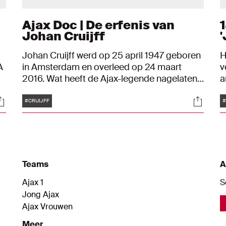
Ajax Doc | De erfenis van
1
Johan Cruijff
'
Johan Cruijff werd op 25 april 1947 geboren
H
A
in Amsterdam en overleed op 24 maart
v
2016. Wat heeft de Ajax-legende nagelaten
a
in de voetbalwereld? Trainers als Arrigo
z
Tags
ocials
Social
Sacchi en Arsène Wenger beschrijven welke
w
#CRUIJFF
#
invloed de speler en trainer Cruijff de
A
afgelopen decennia op het voetbal heeft
gehad. Ajax' eeuwige nummer veertien leeft
nog altijd voort in de gedachtegang van vele
voetballers en trainers wereldwijd.
Teams
A
Ajax 1
S
Jong Ajax
Ajax Vrouwen
Meer