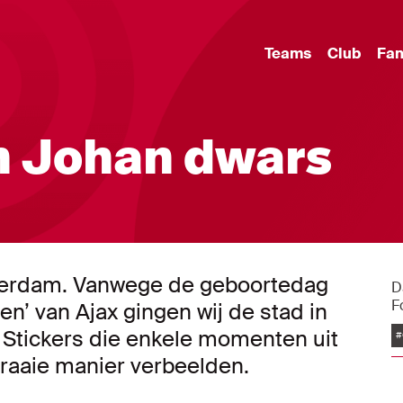
Teams
Club
Fa
n Johan dwars
Amsterdam. Vanwege de geboortedag
D
F
n’ van Ajax gingen wij de stad in
. Stickers die enkele momenten uit
#
 fraaie manier verbeelden.