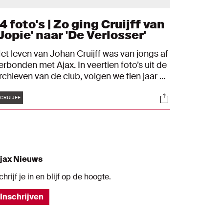
4 foto's | Zo ging Cruijff van
Jopie' naar 'De Verlosser'
et leven van Johan Cruijff was van jongs af
erbonden met Ajax. In veertien foto’s uit de
rchieven van de club, volgen we tien jaar na
ijn overlijden zijn pad van debutant naar
Tags
s
Socials
ereldster tot hoofdtrainer en clubicoon van
CRUIJFF
jax.
jax Nieuws
chrijf je in en blijf op de hoogte.
Inschrijven