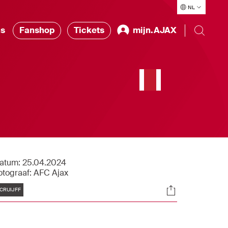
NL
ns
Fanshop
Tickets
mijn.AJAX
atum:
25.04.2024
otograaf:
AFC Ajax
Tags
Socials
CRUIJFF