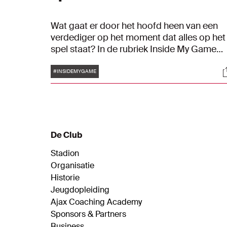
Wat gaat er door het hoofd heen van een
verdediger op het moment dat alles op het
spel staat? In de rubriek Inside My Game
neemt Youri Baas plaats in de thuisbiosco
Tags
S
van Ajax om zijn eigen wedstrijden te
#INSIDEMYGAME
analyseren. Hij neem ons mee in de keuzes
die hij maakt op he veld. Inside My Game is
developed by Team Rockstars IT.
De Club
Stadion
Organisatie
Historie
Jeugdopleiding
Ajax Coaching Academy
Sponsors & Partners
Business