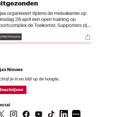
uitgezonden
jax organiseert tijdens de meivakantie op
insdag 28 april een open training op
portcomplex de Toekomst. Supporters zijn
elkom vanaf 10:30 uur; de training van de
Tags
s
Socials
-selectie start om 11:30 uur. Deze open
OPENTRAINING
raining wordt live uitgezonden via de Ajax
pp, Ajax.nl en op YouTube.
jax Nieuws
chrijf je in en blijf op de hoogte.
Inschrijven
ocial