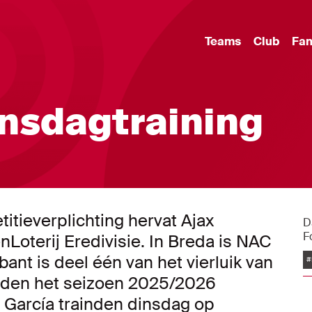
Teams
Club
Fa
insdagtraining
tieverplichting hervat Ajax
D
F
nLoterij Eredivisie. In Breda is NAC
bant is deel één van het vierluik van
#
eden het seizoen 2025/2026
r García trainden dinsdag op