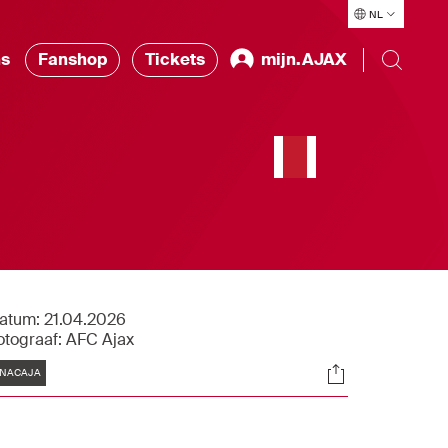
NL
ns
Fanshop
Tickets
mijn.AJAX
atum:
21.04.2026
otograaf:
AFC Ajax
Tags
Socials
NACAJA