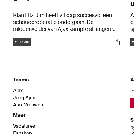
Kian Fitz-Jim heeft vrijdag succesvol een
A
schouderoperatie ondergaan. De
d
middenvelder van Ajax kampte al langere
s
op
tijd met klachten aan het gewricht.
w
Tags
ocials
Social
A
#FITZ-JIM
#
t
A
Teams
A
Ajax 1
S
Jong Ajax
Ajax Vrouwen
Meer
S
Vacatures
Fanshop