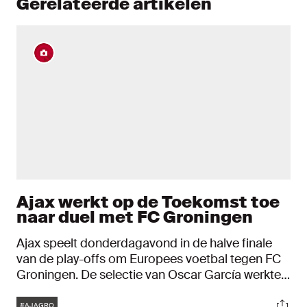
Gerelateerde artikelen
Ajax werkt op de Toekomst toe
naar duel met FC Groningen
Ajax speelt donderdagavond in de halve finale
van de play-offs om Europees voetbal tegen FC
Groningen. De selectie van Oscar García werkte
dinsdag op sportcomplex de Toekomst een
Tags
Soci
training af.
#AJAGRO