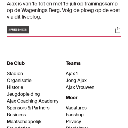
Ajax is van 15 tot en met 19 juli op trainingskamp
op de Wagenings Berg. Volg de ploeg op de voet
via dit liveblog.
Tags
Soci
#PRESEASON
De Club
Teams
Stadion
Ajax 1
Organisatie
Jong Ajax
Historie
Ajax Vrouwen
Jeugdopleiding
Meer
Ajax Coaching Academy
Sponsors & Partners
Vacatures
Business
Fanshop
Maatschappelijk
Privacy