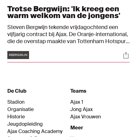
Trotse Bergwijn: 'Ik kreeg een
warm welkom van de jongens'
Steven Bergwijn tekende vrijdagochtend een
vijfjarig contract bij Ajax. De Oranje-international,
die de overstap maakte van Tottenham Hotspur
naar Amsterdam, is erg blij om weer terug te zijn
Tags
Soci
op het oude nest. "Ik wil me op het hoogste
#BERGWIJN
podium bewijzen."
De Club
Teams
Stadion
Ajax 1
Organisatie
Jong Ajax
Historie
Ajax Vrouwen
Jeugdopleiding
Meer
Ajax Coaching Academy