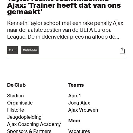
Ajax: 'Trainer heeft dat van ons
gemaakt'
Kenneth Taylor schoot met een rake penalty Ajax
naar de laatste zestien van de UEFA Europa
League. De middenvelder prees na afloop de
vechtmachine die de Ajacieden zijn geworden.
Tags
Soci
"Iedereen heeft echt een goede mentaliteit. Dat
#UEL
#USGAJA
hebben we niet alleen vandaag, maar ook in
andere wedstrijden laten zien."
De Club
Teams
Stadion
Ajax 1
Organisatie
Jong Ajax
Historie
Ajax Vrouwen
Jeugdopleiding
Meer
Ajax Coaching Academy
Sponsors & Partners
Vacatures