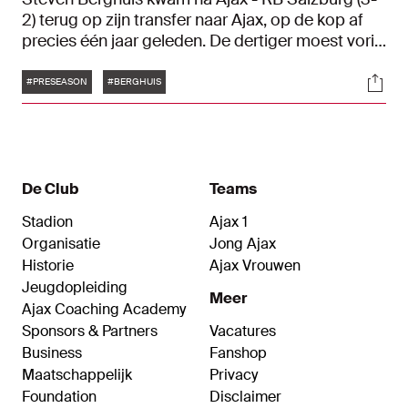
2) terug op zijn transfer naar Ajax, op de kop af
precies één jaar geleden. De dertiger moest vorig
jaar tijdens het trainingskamp in Oostenrijk nog
Tags
Soci
wennen aan zijn nieuwe omgeving en
#PRESEASON
#BERGHUIS
teamgenoten, maar gaf na het duel aan zich nu
thuis te voelen bij Ajax. "Het gaat snel, joh. Het
begin kostte heel veel energie. Nu ken je
iedereen. Het voelt heel anders."
De Club
Teams
Stadion
Ajax 1
Organisatie
Jong Ajax
Historie
Ajax Vrouwen
Jeugdopleiding
Meer
Ajax Coaching Academy
Sponsors & Partners
Vacatures
Business
Fanshop
Maatschappelijk
Privacy
Foundation
Disclaimer