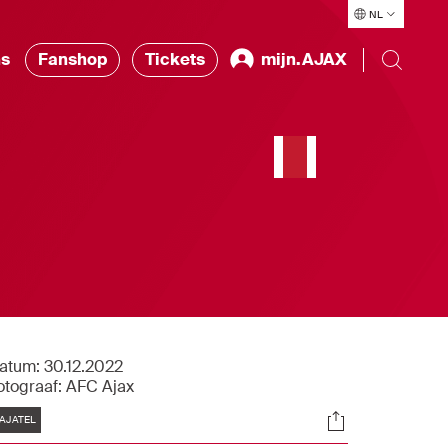
NL
ns
Fanshop
Tickets
mijn.AJAX
atum:
30.12.2022
otograaf:
AFC Ajax
Tags
Socials
AJATEL