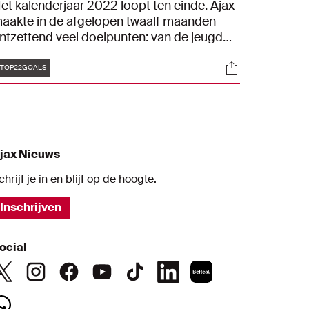
et kalenderjaar 2022 loopt ten einde. Ajax
aakte in de afgelopen twaalf maanden
ntzettend veel doelpunten: van de jeugd
ot aan Ajax 1 en van Jong Ajax tot aan de
Tags
s
Socials
jax Vrouwen. Daaruit werden de 22
TOP22GOALS
ooiste treffers geselecteerd. Bekijk snel
elke op één staat.
jax Nieuws
chrijf je in en blijf op de hoogte.
Inschrijven
ocial