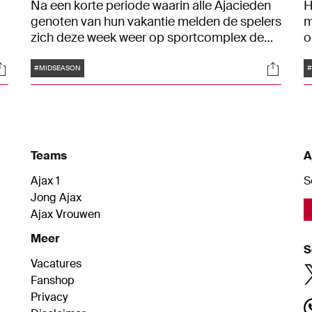
Na een korte periode waarin alle Ajacieden
H
genoten van hun vakantie melden de spelers
m
zich deze week weer op sportcomplex de
o
Toekomst. Daarmee werd de voorbereiding
t
Tags
ocials
Social
op de tweede seizoenshelft hervat.
A
#MIDSEASON
#
.
m
w
Teams
A
Ajax 1
S
Jong Ajax
Ajax Vrouwen
Meer
S
Vacatures
Fanshop
Privacy