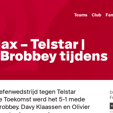
Teams
Club
Fa
ax – Telstar |
 Brobbey tijdens
efenwedstrijd tegen Telstar
D
F
e Toekomst werd het 5-1 mede
Brobbey. Davy Klaassen en Olivier
#