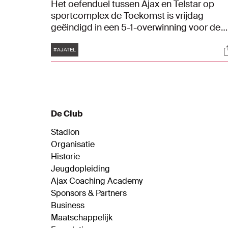
Het oefenduel tussen Ajax en Telstar op
sportcomplex de Toekomst is vrijdag
geëindigd in een 5-1-overwinning voor de
ploeg van Alfred Schreuder. Namens de
Tags
S
Amsterdammers waren Brian Brobbey (3),
#AJATEL
Davy Klaassen en Olivier Aertssen trefzeker
De Club
Stadion
Organisatie
Historie
Jeugdopleiding
Ajax Coaching Academy
Sponsors & Partners
Business
Maatschappelijk