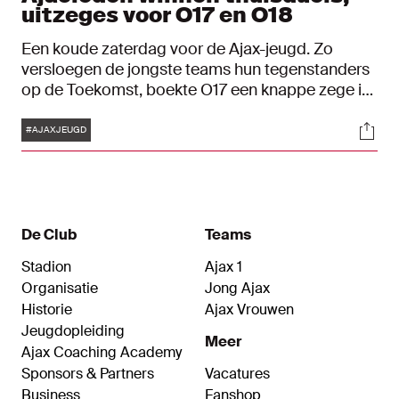
uitzeges voor O17 en O18
Een koude zaterdag voor de Ajax-jeugd. Zo
versloegen de jongste teams hun tegenstanders
op de Toekomst, boekte O17 een knappe zege in
Utrecht en won de O18 in het oosten. Bekijk hoe
Tags
Soci
het de Ajacieden verging in Blik op de Toekomst.
#AJAXJEUGD
De Club
Teams
Stadion
Ajax 1
Organisatie
Jong Ajax
Historie
Ajax Vrouwen
Jeugdopleiding
Meer
Ajax Coaching Academy
Sponsors & Partners
Vacatures
Business
Fanshop