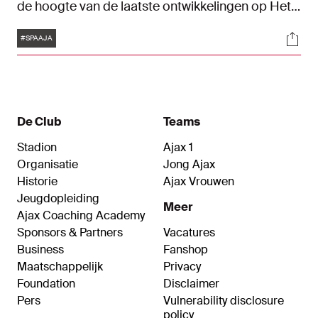
de hoogte van de laatste ontwikkelingen op Het
Kasteel.
Tags
Soci
#SPAAJA
De Club
Teams
Stadion
Ajax 1
Organisatie
Jong Ajax
Historie
Ajax Vrouwen
Jeugdopleiding
Meer
Ajax Coaching Academy
Sponsors & Partners
Vacatures
Business
Fanshop
Maatschappelijk
Privacy
Foundation
Disclaimer
Pers
Vulnerability disclosure
policy