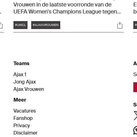
Vrouwen in de laatste voorronde van de
E
e
UEFA Women's Champions League tegen
b
FC Zürich zijn vastgesteld. Op 11 oktober
v
Tags
ocials
Social
spelen de Ajacieden in Zwitserland en een
e
#UWCL
#AJAXVROUWEN
week later in Amsterdam.
r
.
Teams
A
Ajax 1
S
Jong Ajax
Ajax Vrouwen
Meer
S
Vacatures
Fanshop
Privacy
Disclaimer