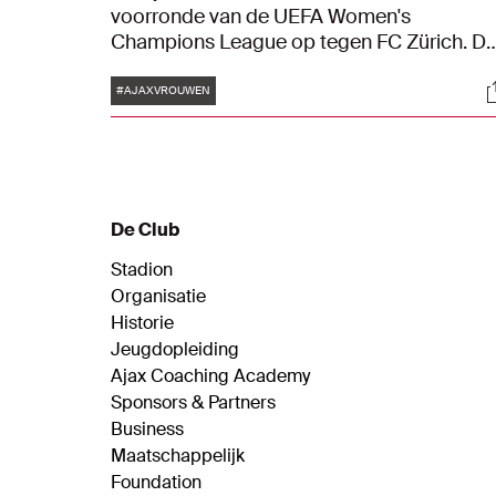
voorronde van de UEFA Women's
Champions League op tegen FC Zürich. D
ploeg van Suzanne Bakker speelt op
Tags
S
woensdag 18 oktober vanaf 19:00 uur de
#AJAXVROUWEN
returnwedstrijd in het tweeluik met de
Zwitsers. Je kunt vanaf woensdag 14:00 uu
kaarten kopen voor deze belangrijke kraker
De Club
Stadion
Organisatie
Historie
Jeugdopleiding
Ajax Coaching Academy
Sponsors & Partners
Business
Maatschappelijk
Foundation