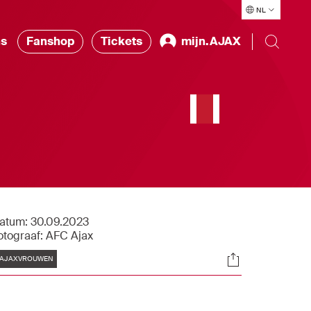
NL
ns
Fanshop
Tickets
mijn.AJAX
atum:
30.09.2023
otograaf:
AFC Ajax
Tags
Socials
AJAXVROUWEN