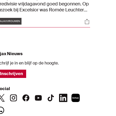
redivisie vrijdagavond goed begonnen. Op
ezoek bij Excelsior was Romée Leuchter
erantwoordelijk voor alle Ajax-doelpunten
Tags
s
Socials
n de eerste zege van de competitie: 1-3.
#AJAXVROUWEN
jax Nieuws
chrijf je in en blijf op de hoogte.
Inschrijven
ocial