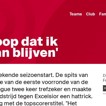
Teams
Club
Fa
oop dat ik
n blijven'
ekende seizoenstart. De spits van
D
F
le van de eerste voorronde van de
ue twee keer trefzeker en maakte
#
strijd tegen Excelsior een hattrick.
 met de topscorerstitel. "Het