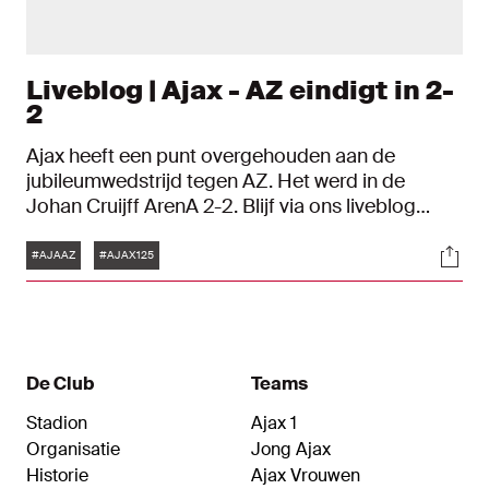
Liveblog | Ajax - AZ eindigt in 2-
2
Ajax heeft een punt overgehouden aan de
jubileumwedstrijd tegen AZ. Het werd in de
Johan Cruijff ArenA 2-2. Blijf via ons liveblog
uitgebreid op de hoogte.
Tags
Soci
#AJAAZ
#AJAX125
De Club
Teams
Stadion
Ajax 1
Organisatie
Jong Ajax
Historie
Ajax Vrouwen