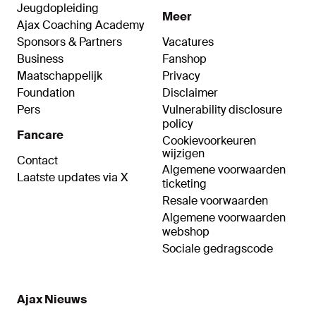
Jeugdopleiding
Meer
Ajax Coaching Academy
Sponsors & Partners
Vacatures
Business
Fanshop
Maatschappelijk
Privacy
Foundation
Disclaimer
Pers
Vulnerability disclosure
policy
Fancare
Cookievoorkeuren
wijzigen
Contact
Algemene voorwaarden
Laatste updates via X
ticketing
Resale voorwaarden
Algemene voorwaarden
webshop
Sociale gedragscode
Ajax Nieuws