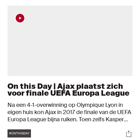
On this Day | Ajax plaatst zich
voor finale UEFA Europa League
Na een 4-1-overwinning op Olympique Lyon in
eigen huis kon Ajax in 2017 de finale van de UEFA
Europa League bijna ruiken. Toen zelfs Kasper
Dolberg na amper tien minuten voetballen Ajax
Tags
Soci
ook in Frankrijk op voorsprong bracht, kon het
#ONTHISDAY