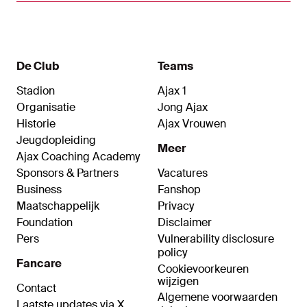
bijna niet meer misgaan. Toch kreeg de wedstrijd
nog een spannende wending.
De Club
Teams
Stadion
Ajax 1
Organisatie
Jong Ajax
Historie
Ajax Vrouwen
Jeugdopleiding
Meer
Ajax Coaching Academy
Sponsors & Partners
Vacatures
Business
Fanshop
Maatschappelijk
Privacy
Foundation
Disclaimer
Pers
Vulnerability disclosure
policy
Fancare
Cookievoorkeuren
wijzigen
Contact
Algemene voorwaarden
Laatste updates via X