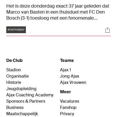
Het is deze donderdag exact 37 jaar geleden dat
Marco van Basten in een thuisduel met FC Den
Bosch (3-1) toesloeg met een fenomenale
omhaal. Een Ajax-doelpunt voor de eeuwigheid.
Tags
Soci
Bekijk hier de highlights van dit memorabele duel
#ONTHISDAY
terug. Met de magische omhaal van één van de
allerbeste Ajacieden ooit als onvergetelijk
hoogtepunt.
De Club
Teams
Stadion
Ajax 1
Organisatie
Jong Ajax
Historie
Ajax Vrouwen
Jeugdopleiding
Meer
Ajax Coaching Academy
Sponsors & Partners
Vacatures
Business
Fanshop
Maatschappelijk
Privacy