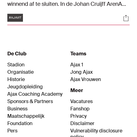
winnend af te sluiten. In de Johan Cruijff ArenA
speelden de Ajacieden met 2-2 gelijk tegen
Tags
Soci
Vitesse. De Amsterdammers kwamen vroeg in de
#AJAVIT
wedstrijd op voorsprong via Dusan Tadic, maar
de uitploeg vond daarna tweemaal het net.
Invaller Lorenzo Lucca bezorgde Ajax een punt.
De Club
Teams
Stadion
Ajax 1
Organisatie
Jong Ajax
Historie
Ajax Vrouwen
Jeugdopleiding
Meer
Ajax Coaching Academy
Sponsors & Partners
Vacatures
Business
Fanshop
Maatschappelijk
Privacy
Foundation
Disclaimer
Pers
Vulnerability disclosure
policy