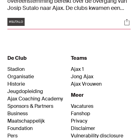
overeenstemming bereikt over de overgang van
Josip Sutalo naar Ajax. De clubs kwamen een
transfersom overeen waarbij Ajax € 20,5
Tags
Soci
miljoen betaalt aan Dinamo Zagreb. Dit bedrag
#SUTALO
kan middels variabelen oplopen tot maximaal €
23,5 miljoen.
De Club
Teams
Stadion
Ajax 1
Organisatie
Jong Ajax
Historie
Ajax Vrouwen
Jeugdopleiding
Meer
Ajax Coaching Academy
Sponsors & Partners
Vacatures
Business
Fanshop
Maatschappelijk
Privacy
Foundation
Disclaimer
Pers
Vulnerability disclosure