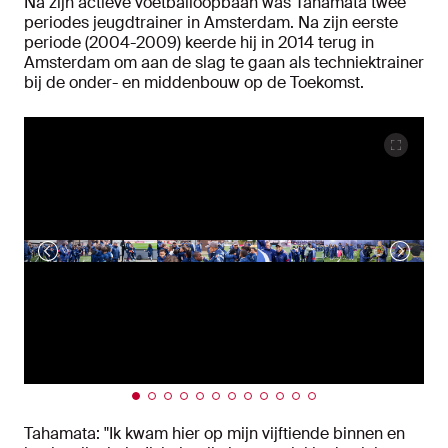
Na zijn actieve voetballoopbaan was Tahamata twee
periodes jeugdtrainer in Amsterdam. Na zijn eerste
periode (2004-2009) keerde hij in 2014 terug in
Amsterdam om aan de slag te gaan als techniektrainer
bij de onder- en middenbouw op de Toekomst.
Tahamata: "Ik kwam hier op mijn vijftiende binnen en