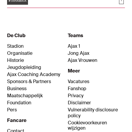
Tags
Soci
furore maakte bij Ajax, verrast met een mooi
#TAHAMATA
afscheid op de Toekomst. "De jeugd houdt me
jong."
De Club
Teams
Stadion
Ajax 1
Organisatie
Jong Ajax
Historie
Ajax Vrouwen
Jeugdopleiding
Meer
Ajax Coaching Academy
Sponsors & Partners
Vacatures
Business
Fanshop
Maatschappelijk
Privacy
Foundation
Disclaimer
Pers
Vulnerability disclosure
policy
Fancare
Cookievoorkeuren
wijzigen
Contact