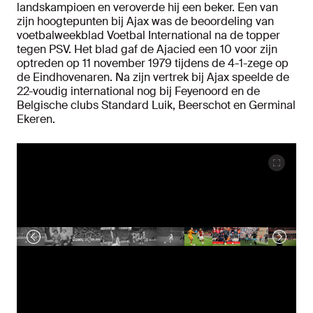
landskampioen en veroverde hij een beker. Een van
zijn hoogtepunten bij Ajax was de beoordeling van
voetbalweekblad Voetbal International na de topper
tegen PSV. Het blad gaf de Ajacied een 10 voor zijn
optreden op 11 november 1979 tijdens de 4-1-zege op
de Eindhovenaren. Na zijn vertrek bij Ajax speelde de
22-voudig international nog bij Feyenoord en de
Belgische clubs Standard Luik, Beerschot en Germinal
Ekeren.