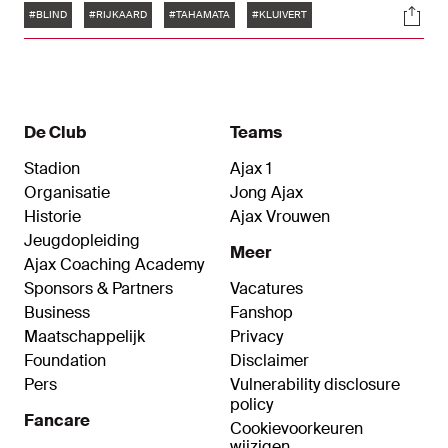
Tags
Soci
niet bij zijn, maar Louis van Gaal bedankte de
#BLIND
#RIJKAARD
#TAHAMATA
#KLUIVERT
supporters namens hem. "Hij vindt het wel leuk
hoor dat ie hier hangt."
De Club
Teams
Stadion
Ajax 1
Organisatie
Jong Ajax
Historie
Ajax Vrouwen
Jeugdopleiding
Meer
Ajax Coaching Academy
Sponsors & Partners
Vacatures
Business
Fanshop
Maatschappelijk
Privacy
Foundation
Disclaimer
Pers
Vulnerability disclosure
policy
Fancare
Cookievoorkeuren
wijzigen