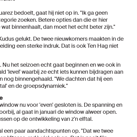
rez bedoelt, gaat hij niet op in. "Ik ga geen
gorie zoeken. Betere opties dan die er hier
 wat binnenhaalt, dan moet het echt beter zijn."
n Kudus gelukt. De twee nieuwkomers maakten in de
iding een sterke indruk. Dat is ook Ten Hag niet
ig. Nu het seizoen echt gaat beginnen en we ook in
d 'level' waarbij ze echt iets kunnen bijdragen aan
en nog binnengehaald. "We dachten dat hij een
ftal' en de groepsdynamiek."
e
erwindow nu voor 'even' gesloten is. De spanning en
orbij, al gaat in januari de window alweer open.
ussen op de ontwikkeling van z'n elftal.
 al een paar aandachtspunten op. "Dat we twee