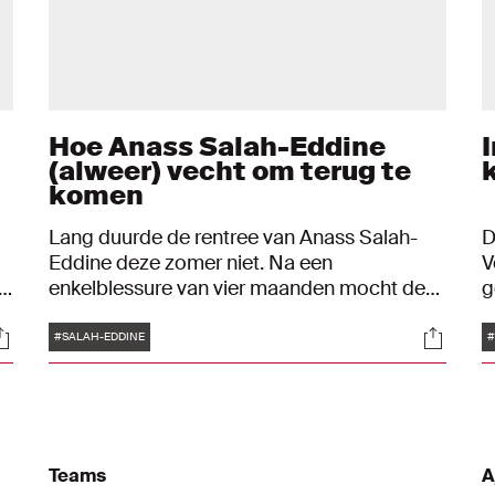
Hoe Anass Salah-Eddine
(alweer) vecht om terug te
komen
Lang duurde de rentree van Anass Salah-
D
Eddine deze zomer niet. Na een
V
u
enkelblessure van vier maanden mocht de
g
achttienjarige linksback van Jong Ajax
s
Tags
ocials
Social
eindelijk weer meedoen in een
l
#SALAH-EDDINE
#
oefenwedstrijd tegen Almere City, maar aan
d
het einde ging het meteen mis. De
a
jeugdinternational bleef vervelend haken in
n
het gras en liep daarbij een ernstige
t
enkelblessure op. Weg eerste helft van het
Teams
A
seizoen. “Maar volgend jaar zal ik er weer