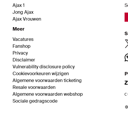
staan”, zegt hij zelfverzekerd.
Ajax 1
S
Jong Ajax
Ajax Vrouwen
Meer
S
Vacatures
Fanshop
Privacy
Disclaimer
Vulnerability disclosure policy
Cookievoorkeuren wijzigen
P
Algemene voorwaarden ticketing
Resale voorwaarden
Algemene voorwaarden webshop
Sociale gedragscode