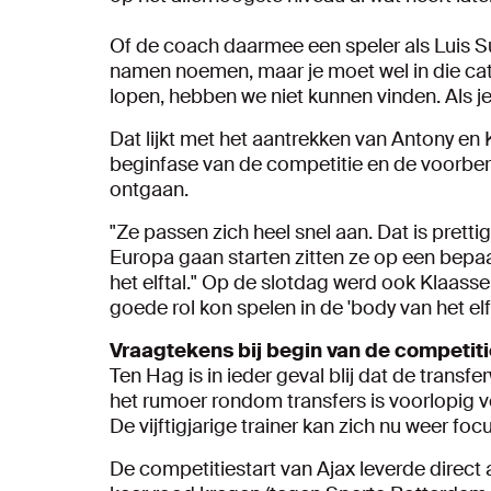
Of de coach daarmee een speler als Luis Sua
namen noemen, maar je moet wel in die cate
lopen, hebben we niet kunnen vinden. Als je
Dat lijkt met het aantrekken van Antony e
beginfase van de competitie en de voorbere
ontgaan.
"Ze passen zich heel snel aan. Dat is prett
Europa gaan starten zitten ze op een bepaal
het elftal." Op de slotdag werd ook Klaass
goede rol kon spelen in de 'body van het el
Vraagtekens bij begin van de competiti
Ten Hag is in ieder geval blij dat de transf
het rumoer rondom transfers is voorlopig vo
De vijftigjarige trainer kan zich nu weer foc
De competitiestart van Ajax leverde direct