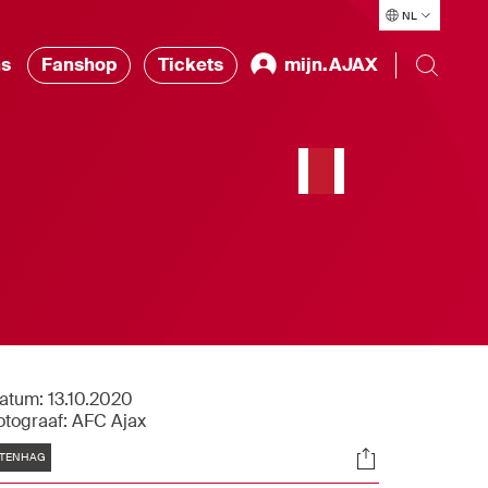
NL
ns
Fanshop
Tickets
mijn.AJAX
atum:
13.10.2020
otograaf:
AFC Ajax
Tags
Socials
TENHAG