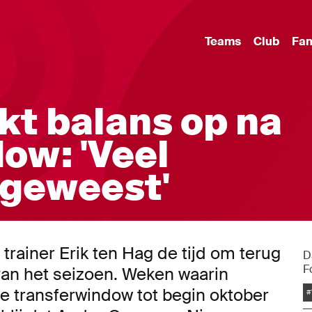
Teams
Club
Fa
t balans op na
ow: 'Veel
geweest'
 trainer Erik ten Hag de tijd om terug
D
F
van het seizoen. Weken waarin
e transferwindow tot begin oktober
#