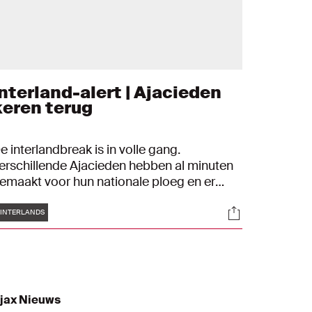
Interland-alert | Ajacieden
keren terug
e interlandbreak is in volle gang.
erschillende Ajacieden hebben al minuten
emaakt voor hun nationale ploeg en er
taat nog genoeg op het programma. Via dit
Tags
s
Socials
iveblog hielden we je de afgelopen week op
INTERLANDS
e hoogte van de Ajacieden die waren
fgereisd naar hun nationale ploeg. In
ovember keert het interland-alert weer
erug.
jax Nieuws