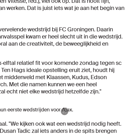
itesse, red.), viel ook op. Dat is nooit fijn,
n werken. Dat is juist iets wat je aan het begin van
 vervelende wedstrijd bij FC Groningen. Daarin
alsspel kwam er heel slecht uit in die wedstrijd.
al aan de creativiteit, de beweeglijkheid en
jax-elftal relatief fit voor komende zondag tegen sc
en Hags ideale opstelling eruit ziet, houdt hij
et middenveld met Klaassen, Kudus, Edson
ch. Met die namen kunnen we een heel
l echt niet elke wedstrijd hetzelfde zijn."
un eerste wedstrijden voor Ajax.
al. "We kijken ook wat een wedstrijd nodig heeft.
Dusan Tadic zal iets anders in de spits brengen