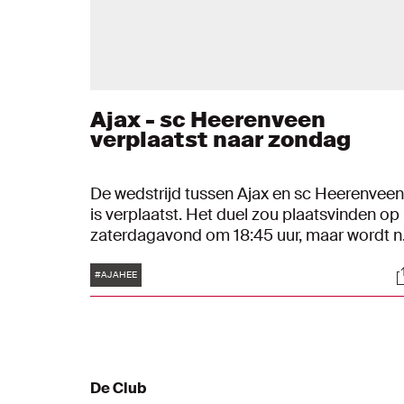
Ajax - sc Heerenveen
verplaatst naar zondag
De wedstrijd tussen Ajax en sc Heerenveen
is verplaatst. Het duel zou plaatsvinden op
zaterdagavond om 18:45 uur, maar wordt n
aanstaande zondagmiddag om 14:30 uur
Tags
S
gespeeld.
#AJAHEE
De Club