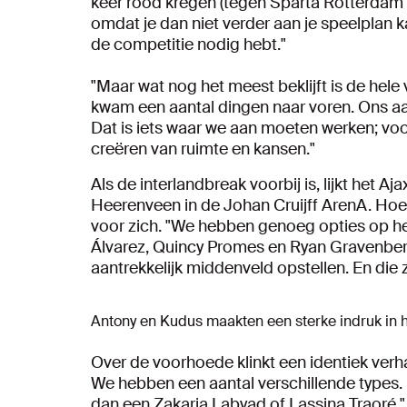
keer rood kregen (tegen Sparta Rotterdam en V
omdat je dan niet verder aan je speelplan ka
de competitie nodig hebt."
"Maar wat nog het meest beklijft is de hele
kwam een aantal dingen naar voren. Ons aanv
Dat is iets waar we aan moeten werken; voor
creëren van ruimte en kansen."
Als de interlandbreak voorbij is, lijkt het A
Heerenveen in de Johan Cruijff ArenA. Hoe T
voor zich. "We hebben genoeg opties op h
Álvarez, Quincy Promes en Ryan Gravenber
aantrekkelijk middenveld opstellen. En die za
Antony en Kudus maakten een sterke indruk in h
Over de voorhoede klinkt een identiek verha
We hebben een aantal verschillende types. 
dan een Zakaria Labyad of Lassina Traoré."