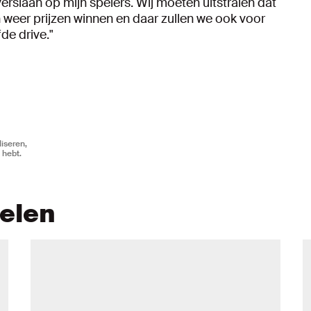
erslaan op mijn spelers. Wij moeten uitstralen dat
n weer prijzen winnen en daar zullen we ook voor
de drive."
iseren,
 hebt.
kelen