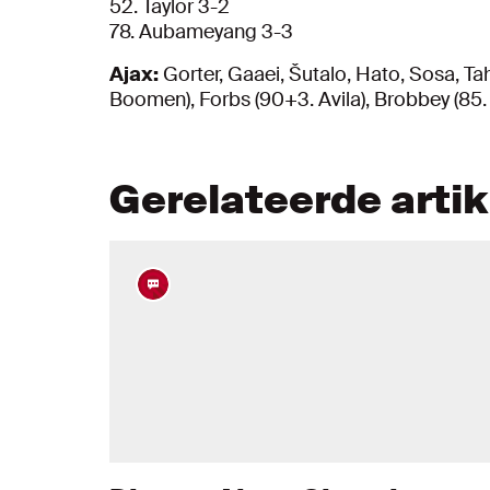
52. Taylor 3-2
78. Aubameyang 3-3
Ajax:
Gorter, Gaaei, Šutalo, Hato, Sosa, Tahi
Boomen), Forbs (90+3. Avila), Brobbey (85
Gerelateerde arti