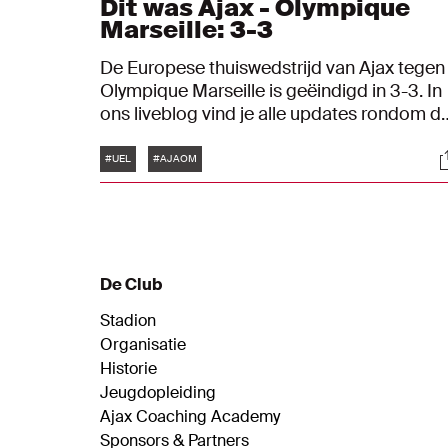
Dit was Ajax - Olympique
Marseille: 3-3
De Europese thuiswedstrijd van Ajax tegen
Olympique Marseille is geëindigd in 3-3. In
ons liveblog vind je alle updates rondom d
wedstrijd in de UEFA Europa League.
Tags
S
#UEL
#AJAOM
De Club
Stadion
Organisatie
Historie
Jeugdopleiding
Ajax Coaching Academy
Sponsors & Partners