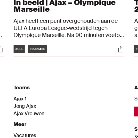
In beeld | Ajax – Olympique
Marseille
Ajax heeft een punt overgehouden aan de
A
UEFA Europa League-wedstrijd tegen
g
e
Olympique Marseille. Na 90 minuten voetbal
a
stond er 3-3 op het scorebord. De goal van
p
Tags
ocials
Social
Ajax kwamen van Carlos Forbs, Steven
2
#UEL
#AJAMAR
#
Berghuis en Kenneth Taylor. Bekijk hier de
f
belangrijkste foto’s van het duel met de
g
Fransen.
s
s
Teams
A
Ajax 1
S
Jong Ajax
Ajax Vrouwen
Meer
S
Vacatures