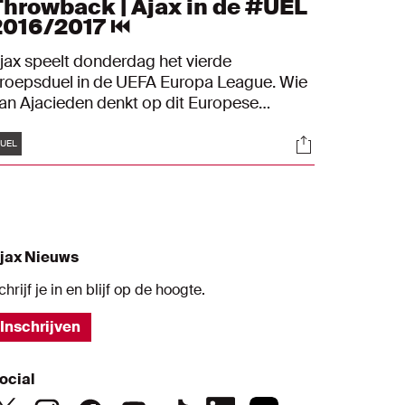
Throwback | Ajax in de #UEL
2016/2017 ⏮
jax speelt donderdag het vierde
roepsduel in de UEFA Europa League. Wie
an Ajacieden denkt op dit Europese
odium gaat al snel terug naar het seizoen
Tags
s
Socials
016/2017, de jaargang waarin de club de
UEL
inale bereikte. Tijd voor mooie acties en
oals uit dat bijzondere Europa League-
eizoen, waarbij we de Ajax-spelers uit dit
eizoen natuurlijk ook niet vergeten.
jax Nieuws
chrijf je in en blijf op de hoogte.
Inschrijven
ocial