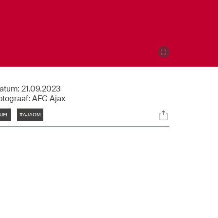
atum:
21.09.2023
otograaf:
AFC Ajax
Tags
Socials
UEL
#AJAOM