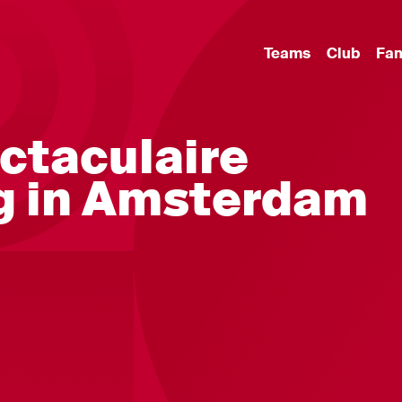
Teams
Club
Fa
ectaculaire
g in Amsterdam