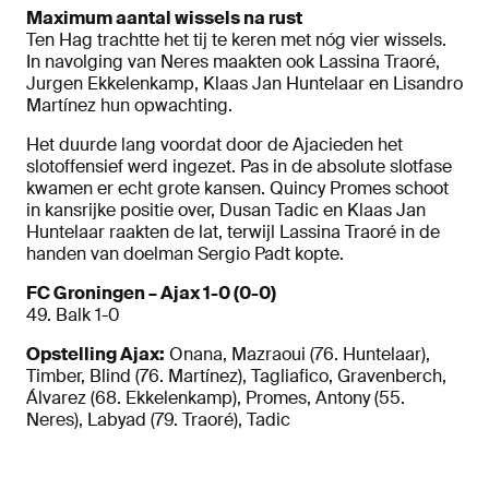
Maximum aantal wissels na rust
Ten Hag trachtte het tij te keren met nóg vier wissels.
In navolging van Neres maakten ook Lassina Traoré,
Jurgen Ekkelenkamp, Klaas Jan Huntelaar en Lisandro
Martínez hun opwachting.
Het duurde lang voordat door de Ajacieden het
slotoffensief werd ingezet. Pas in de absolute slotfase
kwamen er echt grote kansen. Quincy Promes schoot
in kansrijke positie over, Dusan Tadic en Klaas Jan
Huntelaar raakten de lat, terwijl Lassina Traoré in de
handen van doelman Sergio Padt kopte.
FC Groningen – Ajax 1-0 (0-0)
49. Balk 1-0
Opstelling Ajax:
Onana, Mazraoui (76. Huntelaar),
Timber, Blind (76. Martínez), Tagliafico, Gravenberch,
Álvarez (68. Ekkelenkamp), Promes, Antony (55.
Neres), Labyad (79. Traoré), Tadic