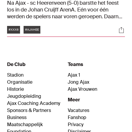
Na Ajax - sc Heerenveen (5-0) barstte het feest
los in de Johan Cruijff ArenA. Eén voor één
werden de spelers naar voren geroepen. Daarna
reikte Ajax-icoon Jari Litmanen de schaal uit aan
Tags
Soci
de selectie.
#XXX6
#AJAHEE
De Club
Teams
Stadion
Ajax 1
Organisatie
Jong Ajax
Historie
Ajax Vrouwen
Jeugdopleiding
Meer
Ajax Coaching Academy
Sponsors & Partners
Vacatures
Business
Fanshop
Maatschappelijk
Privacy
Foundation
Disclaimer