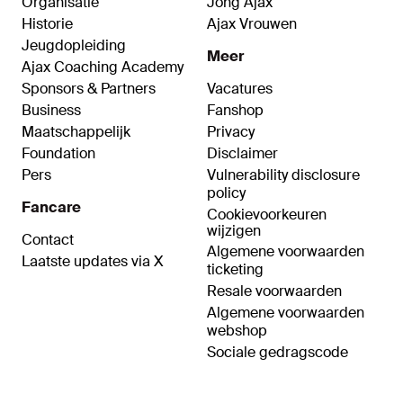
Organisatie
Jong Ajax
Historie
Ajax Vrouwen
Jeugdopleiding
Meer
Ajax Coaching Academy
Sponsors & Partners
Vacatures
Business
Fanshop
Maatschappelijk
Privacy
Foundation
Disclaimer
Pers
Vulnerability disclosure
policy
Fancare
Cookievoorkeuren
wijzigen
Contact
Algemene voorwaarden
Laatste updates via X
ticketing
Resale voorwaarden
Algemene voorwaarden
webshop
Sociale gedragscode