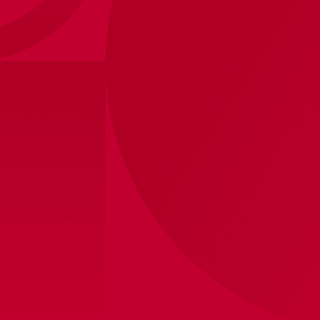
Derde tenue 26/27
Het derde tenue van Ajax voor seizoen 2026/27
is geïnspireerd op de vele lichtblauwe shirts uit
onze clubhistorie. Shirts die bij menig Ajacied tot
de verbeelding spreken, met dank aan de
voetballers die erin speelden en de herinneringen
die we koesteren.
Ontwerp je eigen AJAX
shirt!
100,00