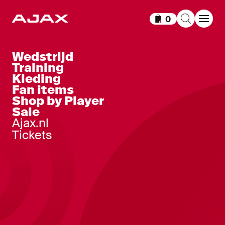
0
Items in winkelm
Wedstrijd
Training
Kleding
Fan items
Shop by Player
Sale
Ajax.nl
Tickets