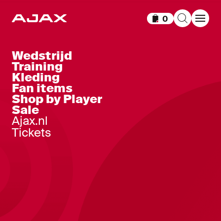
0
Items in winkelm
Wedstrijd
Training
Kleding
Fan items
Shop by Player
Sale
Ajax.nl
Tickets