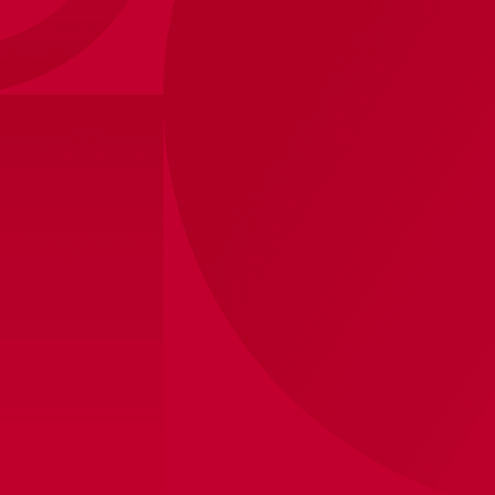
Ajax Home 26/27
Ons Dierbaar Rood & Wit voor het seizoen 26/27.
Een klassieke witte hals op de rode baan, zoals
ooit verkozen tot de mooiste van allemaal.
Ontwerp je eigen AJAX
shirt!
100,00