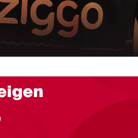
eigen
g