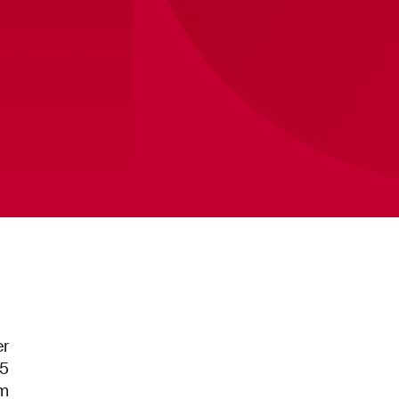
 ?? "".ToLower()
Ajax app
Altijd op de hoogte
er
5
cm