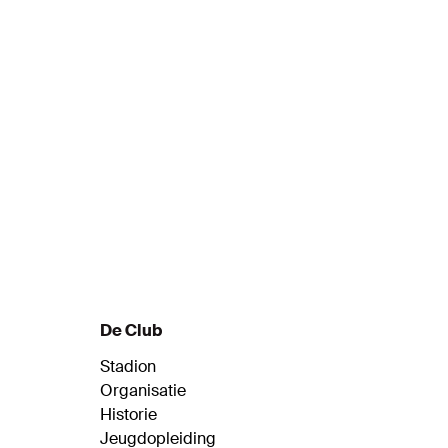
5
6
Wijndal
Reg
Naam
Naa
Verdediger
Mid
De Club
Stadion
Organisatie
Historie
Jeugdopleiding