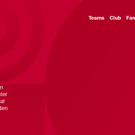
Teams
Club
Fa
en
ter
al
den