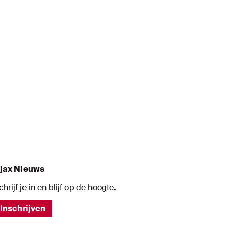
10
12
rg
Oscar
Heerke
Naam
Naam
ler
Middenvelder
Doelma
jax Nieuws
chrijf je in en blijf op de hoogte.
Inschrijven