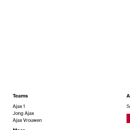
7
9
eer
Carrizo
Dolbe
m
Naam
Naam
denvelder
Aanvaller
Aanval
Teams
A
Ajax 1
S
Jong Ajax
Ajax Vrouwen