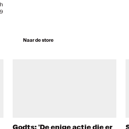
ch
9
Naar de store
Godts: 'De enige actie die er