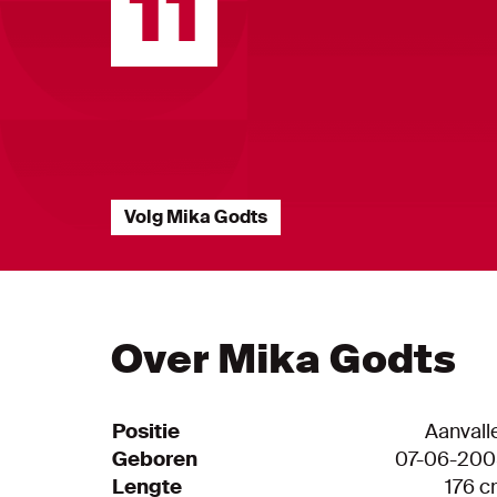
11
Volg Mika Godts
Speler Statistieken
Over Mika Godts
Positie
Aanvall
Geboren
07-06-200
Lengte
176 