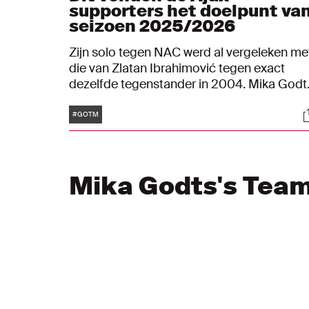
supporters het doelpunt va
seizoen 2025/2026
Zijn solo tegen NAC werd al vergeleken me
die van Zlatan Ibrahimović tegen exact
dezelfde tegenstander in 2004. Mika Godt
schudde met één actie verschillende
Tags
S
tegenstanders van zich af, om daarna
#GOTM
koelbloedig af te ronden. Ajax won in Bred
en Godts kreeg de handen op elkaar met
een wondergoal. Met die treffer heeft hij de
Mika Godts's Tea
Lasse Schöne Trophy gewonnen voor
seizoen 2025/2026. De Goal of the Seaso
is powered by Curaçao.