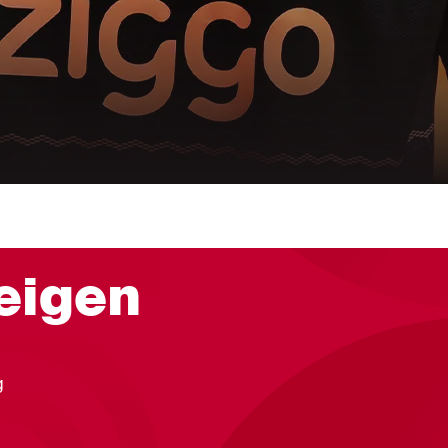
eigen
g