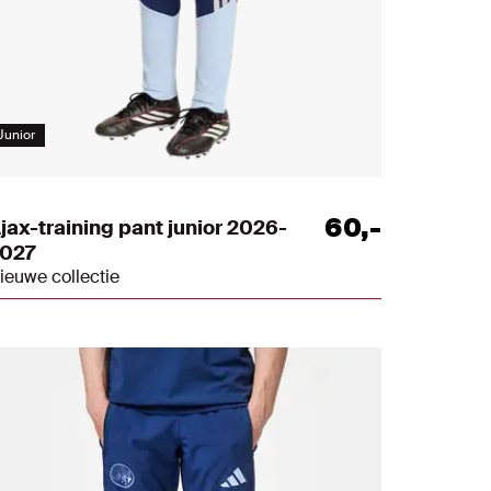
Junior
60
,
-
jax-training pant junior 2026-
027
ieuwe collectie