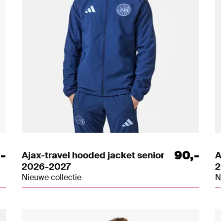
,
-
90
,
-
Ajax-travel hooded jacket senior
A
2026-2027
2
Nieuwe collectie
N