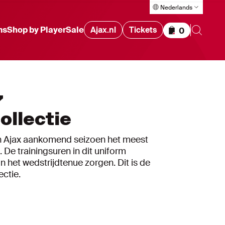
Nederlands
ms
Shop by Player
Sale
Ajax.nl
Tickets
0
Items in wink
7
ollectie
rin Ajax aankomend seizoen het meest
. De trainingsuren in dit uniform
n het wedstrijdtenue zorgen. Dit is de
ectie.