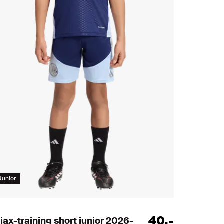
Junior
40
,
-
jax-training short junior 2026-