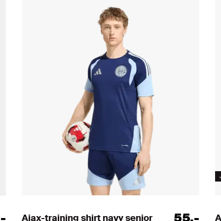
,
-
55
,
-
Ajax-training shirt navy senior
A