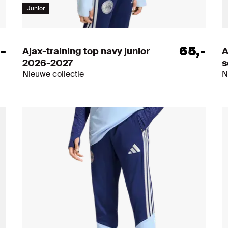
Junior
,
-
65
,
-
Ajax-training top navy junior
A
2026-2027
s
Nieuwe collectie
N