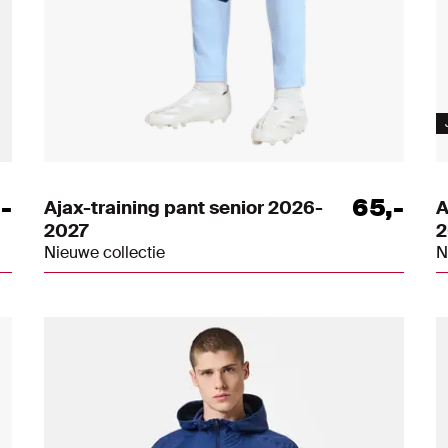
,
-
65
,
-
Ajax-training pant senior 2026-
A
2027
2
Nieuwe collectie
N