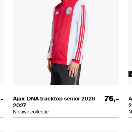
,
-
75
,
-
Ajax-DNA tracktop senior 2026-
A
2027
2
Nieuwe collectie
N