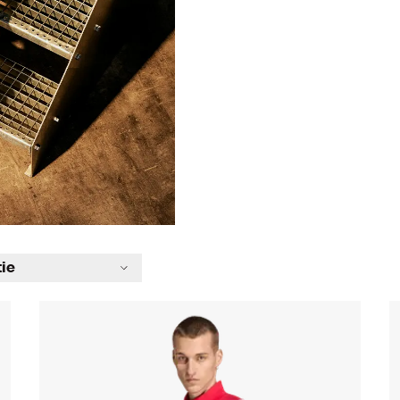
tie
g 25-26
Originals
gsaccessoires