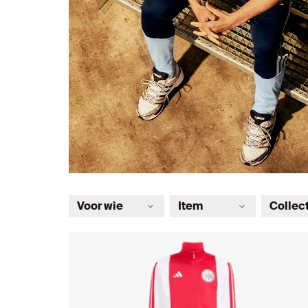
Voor wie
Item
Collec
Junior
Shirt
Trainin
Senior
Top
adidas 
Polo
Trainin
Hoodie