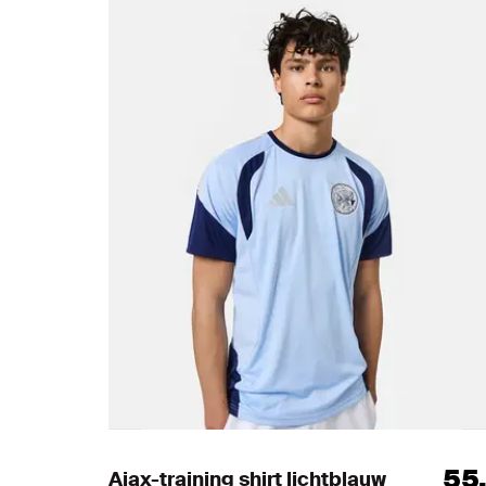
55
Ajax-training shirt lichtblauw