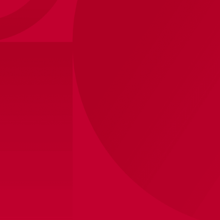
Ajax Home 26/27
Ons Dierbaar Rood & Wit voor het seizoen 26/27.
Een klassieke witte hals op de rode baan, zoals
ooit verkozen tot de mooiste van allemaal.
Ontwerp je eigen AJAX
shirt!
100,00