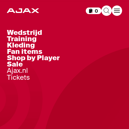
0
Items in winkelm
Wedstrijd
Training
Kleding
Fan items
Shop by Player
Sale
Ajax.nl
Tickets