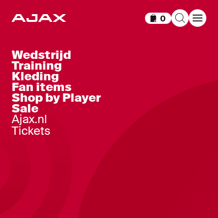
0
Items in winkelm
Wedstrijd
Training
Kleding
Fan items
Shop by Player
Sale
Ajax.nl
Tickets