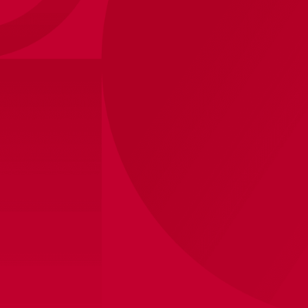
Timeless for 125 years
Ter ere van het 125-jarig jubileum, draagt Ajax
eenmalig een jubileumtenue. Dit adidas
Originals-tenue is geïnspireerd op een teamfoto
van 10 september 1911, zover bekend de eerste
foto van het een wit-rood-wit gekleurd Ajax.
Verkrijgbaar in
gelimiteerde opgave met
exclusieve bedrukking
geïnspireerd op het jaar
1972 – het meest succesvolle Ajax-jaar ooit –
en
gratis 125 jaar-mouwbadge.