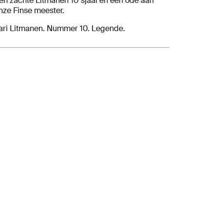
en zachte Litmanen 10 sjaal en een ode aan
nze Finse meester.
ari Litmanen. Nummer 10. Legende.