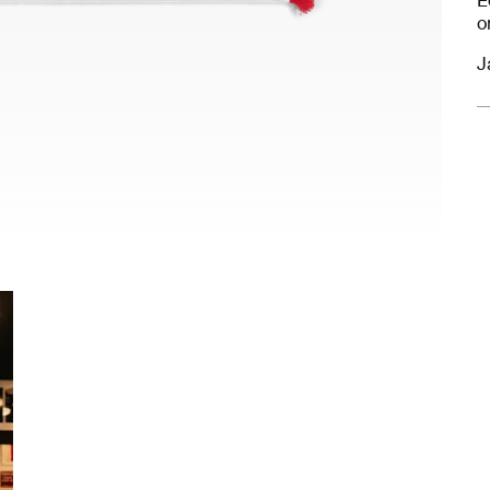
E
o
J