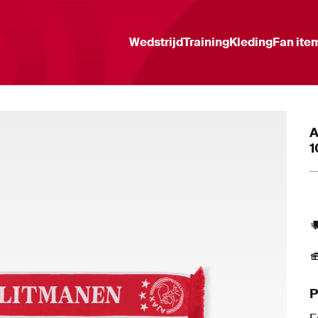
Wedstrijd
Training
Kleding
Fan ite
A
1
P