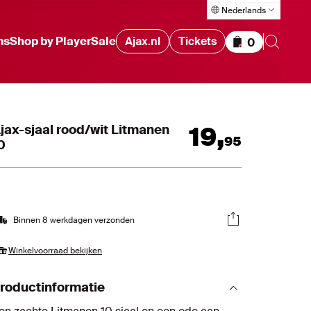
Nederlands
ms
Shop by Player
Sale
Ajax.nl
Tickets
0
Items in wink
jax-sjaal rood/wit Litmanen
19
,
95
0
Binnen 8 werkdagen verzonden
Winkelvoorraad bekijken
roductinformatie