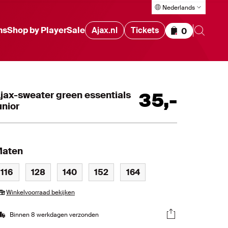
Nederlands
ms
Shop by Player
Sale
Ajax.nl
Tickets
0
Items in wink
jax-sweater green essentials
35
,
-
unior
aten
116
128
140
152
164
Winkelvoorraad bekijken
Binnen 8 werkdagen verzonden