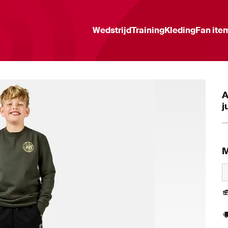
Wedstrijd
Training
Kleding
Fan ite
A
j
M