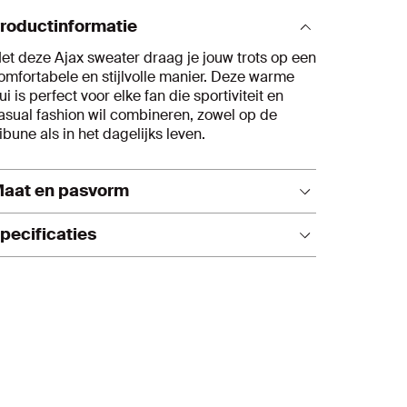
roductinformatie
et deze Ajax sweater draag je jouw trots op een
omfortabele en stijlvolle manier. Deze warme
rui is perfect voor elke fan die sportiviteit en
asual fashion wil combineren, zowel op de
ribune als in het dagelijks leven.
aat en pasvorm
it item heeft een regular fit.
pecificaties
Materiaal: 50% BCI katoen/50% polyester