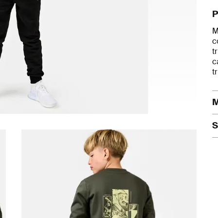
P
M
c
t
c
t
M
D
S