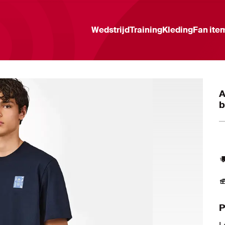
Wedstrijd
Training
Kleding
Fan ite
A
b
P