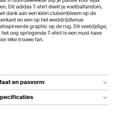
aat in doordeweekse stijl je passie voor Ajax
ien. Dit adidas T-shirt deelt je voetbalfandom,
et dank aan een klein clubembleem op de
oorkant en een op het wedstrijdtenue
eïnspireerde graphic op de rug. Dit veelzijdige,
n het oog springende T-shirt is een must-have
oor elke trouwe fan.
aat en pasvorm
alt normaal. We raden je aan om je gebruikelijke
pecificaties
aat te bestellen.
Geribbelde ronde hals
Enkele jersey, 100% katoen
Zeefdruk van het Ajax Amsterdam
embleem
Graphic op de rug