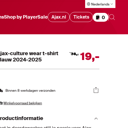
Nederlands
ms
Shop by Player
Sale
Ajax.nl
Tickets
0
Items in wink
jax-culture wear t-shirt
19
,
-
38
,
-
lauw 2024-2025
Binnen 8 werkdagen verzonden
Winkelvoorraad bekijken
roductinformatie