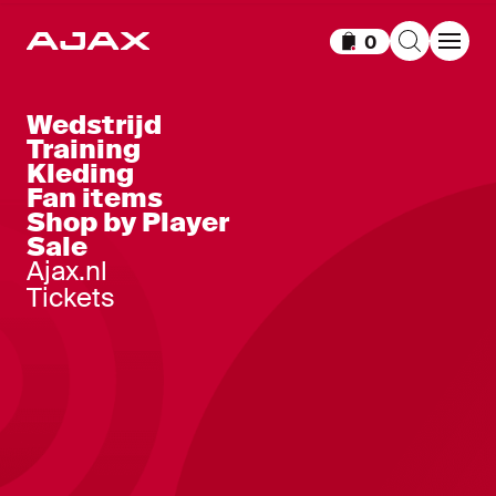
0
Items in winkelm
Wedstrijd
Training
Kleding
Fan items
Shop by Player
Sale
Ajax.nl
Tickets