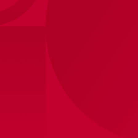
Ajax-3rd shirt senior 2023-2024
20
,
-
100
,
-
Binnen 4 werkdagen verzonden
Winkelvoorraad bekijken
Productinformatie
Ajax derde shirt 2023-2024
Officiële bedrukking, exclusief verkrijgbaar bij Ajax.
Bedrukking zorgt ervoor dat de levertijd langer duurt,