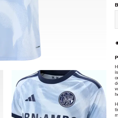
B
P
H
i
o
d
v
h
H
t
m