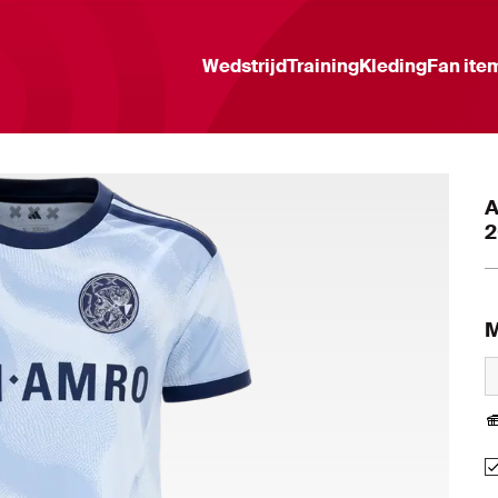
Wedstrijd
Training
Kleding
Fan ite
A
2
M