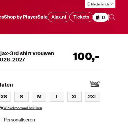
Nederlands
ms
Shop by Player
Sale
Ajax.nl
Tickets
0
Items in wink
jax-3rd shirt vrouwen
100
,
-
026-2027
Maat
?
aten
XS
S
M
L
XL
2XL
Winkelvoorraad bekijken
Personaliseren