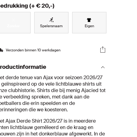
edrukking
(+ €
20,-
)
Zonder
Spelersnaam
Eigen
Verzonden binnen 10 werkdagen
roductinformatie
et derde tenue van Ajax voor seizoen 2026/27
s geïnspireerd op de vele lichtblauwe shirts uit
nze clubhistorie. Shirts die bij menig Ajacied tot
e verbeelding spreken, met dank aan de
oetballers die erin speelden en de
erinneringen die we koesteren.
et Ajax Derde Shirt 2026/27 is in meerdere
inten lichtblauw gemêleerd en de kraag en
ouwen zijn in het donkerblauw afgewerkt. In de