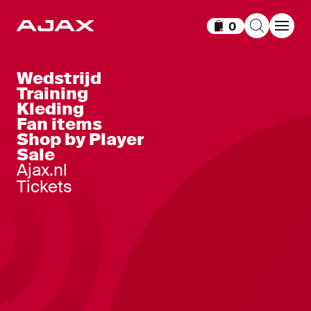
0
Items in winkelm
Wedstrijd
Training
Kleding
Fan items
Shop by Player
Sale
Ajax.nl
Tickets
Ajax-3rd short junior 2026-2027
40
,
-