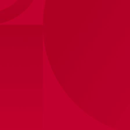
Maat
?
Maten
128
140
152
164
176
Winkelvoorraad bekijken
Personaliseren
Bedrukking
Zonder
Eigen
Maak de set compleet
Bekijk producten