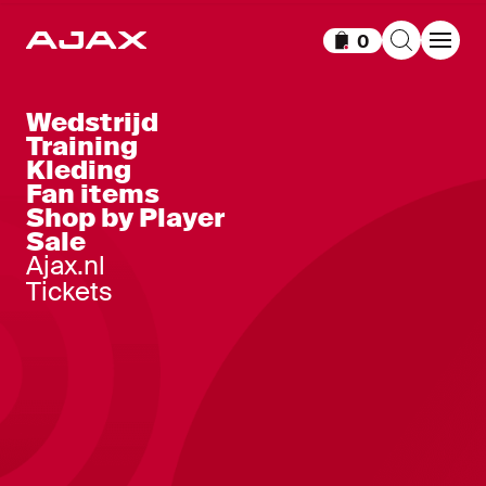
0
Items in winkelm
Wedstrijd
Training
Kleding
Fan items
Shop by Player
Sale
Ajax.nl
Tickets