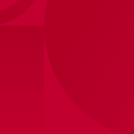
Ajax-bouwset Bricks kleedkamer
35
,
-
Binnen 8 werkdagen verzonden
Winkelvoorraad bekijken
Productinformatie
Bouw nu zelf je eigen Ajax-kleedkamer met deze
stoere Bricks bouwset! Met de herkenbare details en
Ajax-uitstraling maak je stap voor stap een echte
blikvanger voor in je kamer.