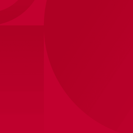
Ajax-mok Rosa
11
,
95
Binnen 5 werkdagen verzonden