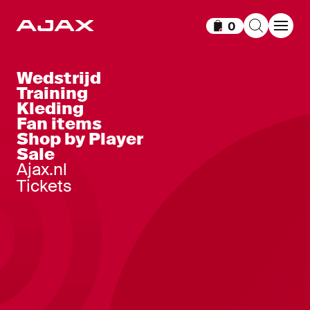
0
Items in winkelm
Wedstrijd
Training
Kleding
Fan items
Shop by Player
Sale
Ajax.nl
Tickets