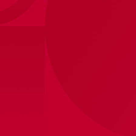
Ajax-pant navy logo mijn club junior
40
,
-
Maten
116
128
140
152
164
Winkelvoorraad bekijken
Binnen 8 werkdagen verzonden
Productinformatie
De Ajax pant combineert een sportieve uitstraling met
optimaal draagcomfort. Dankzij het zachte materiaal
en de stijlvolle details is deze broek perfect voor zowel
trainingen als ontspannen momenten. Een must-have
voor elke fan die zijn passie graag in stijl toont.