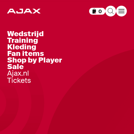
0
Items in winkelm
Wedstrijd
Training
Kleding
Fan items
Shop by Player
Sale
Ajax.nl
Tickets