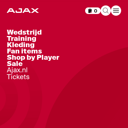
0
Items in winkelm
Wedstrijd
Training
Kleding
Fan items
Shop by Player
Sale
Ajax.nl
Tickets