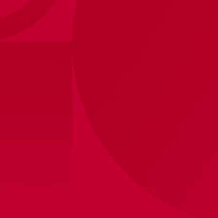
Ajax-short beige fingerprint junior
35
,
-
Maten
116
128
140
152
164
Winkelvoorraad bekijken
Binnen 8 werkdagen verzonden
Productinformatie
Of je nu door de stad wandelt, een zomerse dag in het
park doorbrengt of thuis ontspant: deze Ajax casual
short is jouw go-to keuze voor comfort met een
sportieve uitstraling. Ontworpen voor de echte Ajacied
die zijn club niet alleen op wedstrijddagen
vertegenwoordigt, maar elke dag van de week.