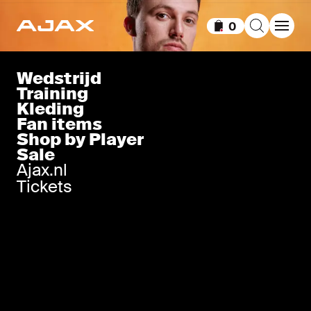
0
Items in winkelm
Wedstrijd
Training
Kleding
Fan items
Shop by Player
Sale
Ajax.nl
Tickets
Away 26/27