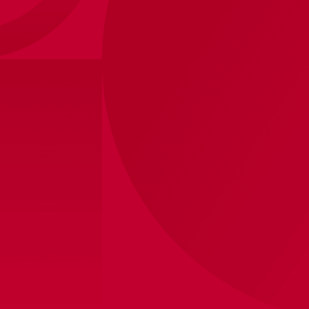
Ajax-telefoonhoesje iPhone 13 zwart
15
,
95
logo
Binnen 8 werkdagen verzonden
Winkelvoorraad bekijken
Productinformatie
Dit officiële Ajax telefoonhoesje biedt de ultieme
bescherming tegen krassen en stoten, terwijl het
tegelijkertijd je liefde voor de club toont. Daarnaast