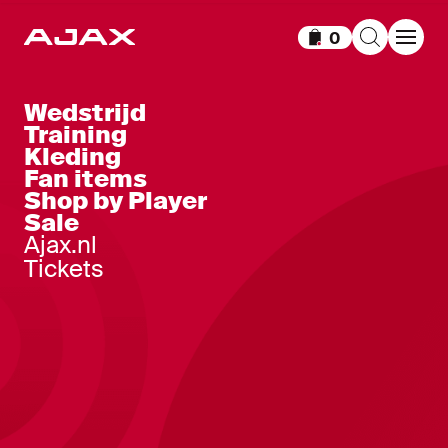
0
Items in winkelm
Wedstrijd
Training
Kleding
Fan items
Shop by Player
Sale
Ajax.nl
Tickets