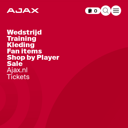
0
Items in winkelm
Wedstrijd
Training
Kleding
Fan items
Shop by Player
Sale
Ajax.nl
Tickets