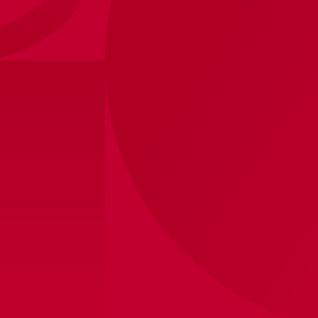
Ajax-telefoonhoesje iPhone 15 zwart
15
,
95
logo
Binnen 8 werkdagen verzonden
Winkelvoorraad bekijken
Productinformatie
Dit officiële Ajax telefoonhoesje biedt de ultieme
bescherming tegen krassen en stoten, terwijl het
tegelijkertijd je liefde voor de club toont. Daarnaast