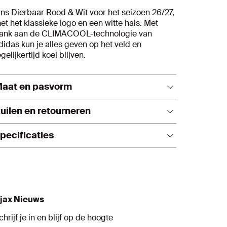
ns Dierbaar Rood & Wit voor het seizoen 26/27,
et het klassieke logo en een witte hals. Met
ank aan de CLIMACOOL-technologie van
didas kun je alles geven op het veld en
egelijkertijd koel blijven.
aat en pasvorm
alt normaal. We raden je aan om je gebruikelijke
uilen en retourneren
aat te bestellen.
pecificaties
Items retour sturen? Dit is altijd gratis!
Bedrukte shirts en shorts mogen niet
worden geretourneerd. Dit geldt zowel voor
Slim fit
spelersnamen als eigen namen en badges.
Ronde hals (crew neck)
Het wordt afgeraden om het item binnen 48
Materiaal: 100% gerecycled polyester
uur na levering te wassen.
(doubleknit)
jax Nieuws
De rugnummers en namen van spelers zijn
Technologie: CLIMACOOL (zweetafvoerend
definitief op het moment dat de
& sneldrogend)
chrijf je in en blijf op de hoogte
transfermarkt gesloten is.
Ademend en vochtregulerend