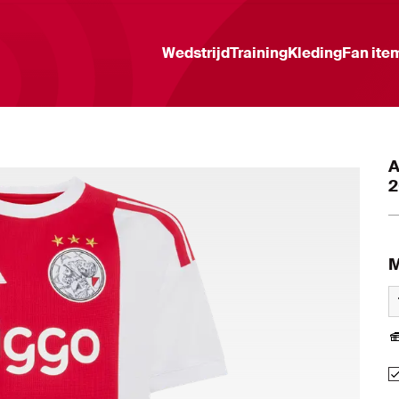
Wedstrijd
Training
Kleding
Fan ite
A
2
M