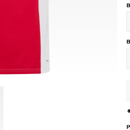
B
B
P