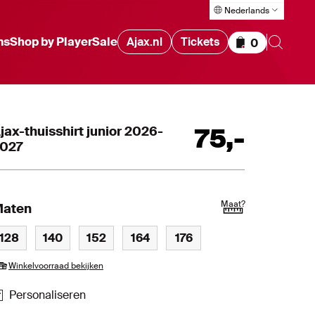
Nederlands
ms
Shop by Player
Sale
Ajax.nl
Tickets
0
Items in wink
jax-thuisshirt junior 2026-
75
,
-
027
Maat
?
aten
128
140
152
164
176
Winkelvoorraad bekijken
Personaliseren