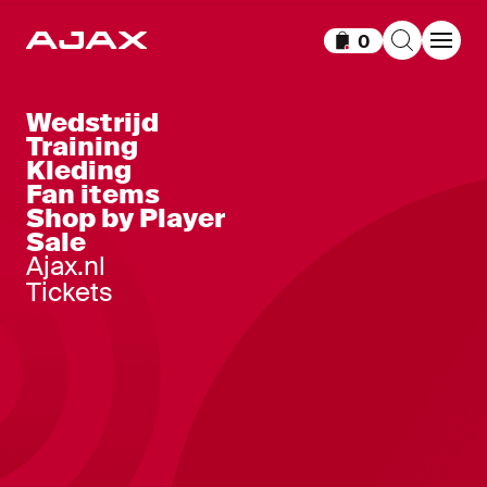
0
Items in winkelm
Wedstrijd
Training
Kleding
Fan items
Shop by Player
Sale
Ajax.nl
Tickets