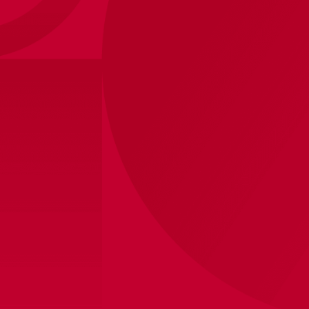
Ajax-thuisshort junior 2023-2024
12
,
-
40
,
-
Binnen 1-3 werkdagen verzonden
Winkelvoorraad bekijken
Productinformatie
Ajax thuisshort junior 2023-2024
Officiële bedrukking, exclusief verkrijgbaar bij Ajax.
Bedrukking zorgt ervoor dat de levertijd langer duurt,