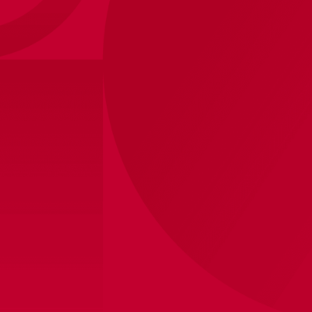
Ajax-zwemshort senior
30
,
-
Maten
S
M
L
XL
2XL
Winkelvoorraad bekijken
Binnen 8 werkdagen verzonden
Productinformatie
Zorg dat je ook in de zomer jouw Ajax-trots laat zien
met deze stijlvolle rode zwemshort. Gemaakt voor zon,
water en actie, is dit de perfecte short voor iedere
Ajacied.