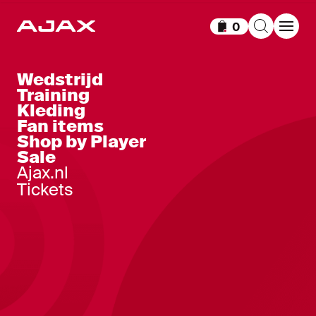
0
Items in winkelm
Wedstrijd
Training
Kleding
Fan items
Shop by Player
Sale
Ajax.nl
Tickets