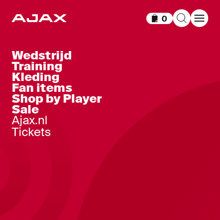
0
Items in winkelm
Wedstrijd
Training
Kleding
Fan items
Shop by Player
Sale
Ajax.nl
Tickets