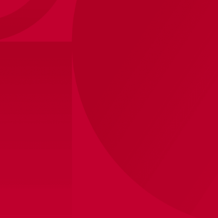
Ajax-maxi kit away met naam
17
,
95
Binnen 5 werkdagen verzonden