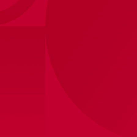
Ajax-mok 3rd met naam
14
,
95
Binnen 5 werkdagen verzonden