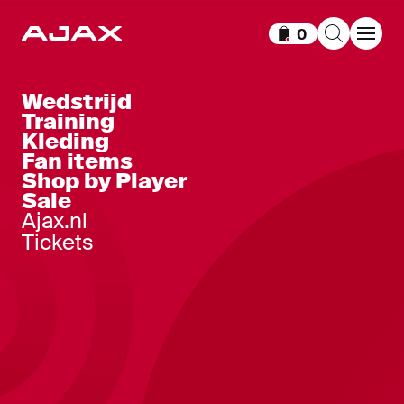
0
Items in winkelm
Wedstrijd
Training
Kleding
Fan items
Shop by Player
Sale
Ajax.nl
Tickets