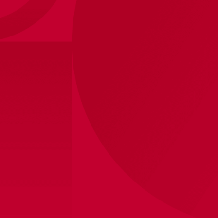
Fancare
Categorie
Contact
Wedstrijd
Veelgestelde vragen
Training
Laatste updates via X
Kleding
Privacy Statement
Fan items
Vulnerability disclosure
policy
Cookievoorkeuren
wijzigen
Algemene Voorwaarden
Webshop
Fanshops
Ajax Fanshop ArenA
Ajax Fanshop Kalverstraat
Ajax Fanshop Bataviastad